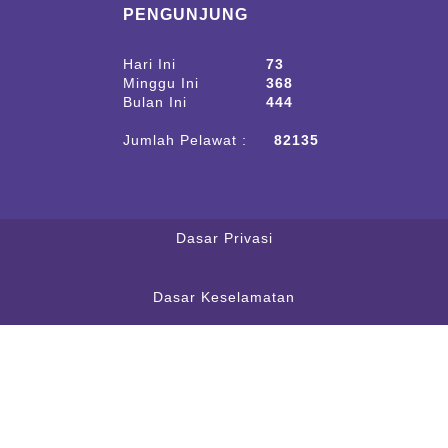
PENGUNJUNG
Hari Ini
73
Minggu Ini
368
Bulan Ini
444
Jumlah Pelawat :
82135
Dasar Privasi
Dasar Keselamatan
Penafian
Peta Laman
Borang Maklumbalas